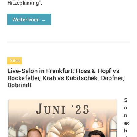
Hitzeplanung“.
Weiterlesen
→
Salon
Live-Salon in Frankfurt: Hoss & Hopf vs
Rockefeller, Krah vs Kubitschek, Dopfner,
Dobrindt
S
o
n
ac
h