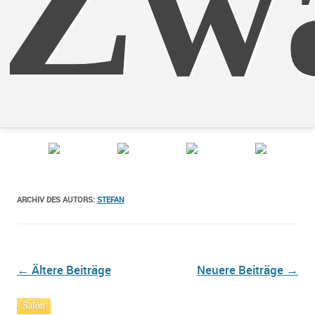
Zwa
ARCHIV DES AUTORS:
STEFAN
Beitrags-
←
Ältere Beiträge
Neuere Beiträge
→
Navigation
Salon