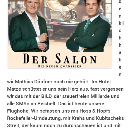
d
e
n
kli
c
h
h
a
b
e
n
wir Mathias Döpfner noch nie gehört. Im Hotel
Matze schüttet er uns sein Herz aus, fast vergessen
wir das mit der BILD, der steuerfreien Milliarde und
alle SMSn an Reichelt. Das ist heute unsere
Flughöhe. Wir befassen uns mit Hoss & Hopfs
Rockefeller-Umdeutung, mit Krahs und Kubitscheks
Streit, der kaum noch zu durchschauen ist und mit