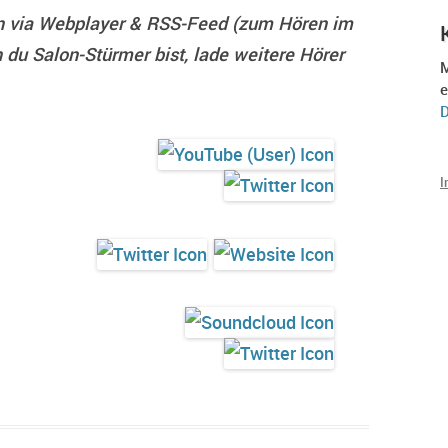
ihn via Webplayer & RSS-Feed (zum Hören im
du Salon-Stürmer bist, lade weitere Hörer
M
e
D
I