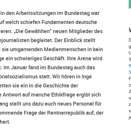
k in den Arbeitssitzungen im Bundestag war
, auf welch schiefen Fundamenten deutsche
eren. „Die Gewählten“ neuen Mitglieder des
urnalisten begleitet. Der Einblick stellt
D
g
die sie umgarnenden Medienmenschen in kein
U
Tage ein schwieriges Geschäft. Ihre Arena wird
S
W
t. Im Januar fand im Bundestag auch das
S
nalsozialismus statt. Wir hören in Inge
P
z
tten sie ein in die Geschichte der
Z
 Antwort auf manche Ethikfrage ergibt sich
o
gang stellt uns dazu auch neues Personal für
z
s
 kommende Frage der Rentnerrepublik auf, der
j
hert.