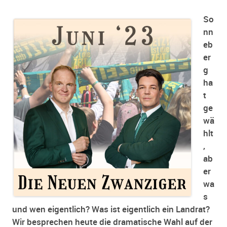
So
nn
eb
er
g
ha
t
ge
wä
hlt
,
ab
er
wa
s
und wen eigentlich? Was ist eigentlich ein Landrat?
Wir besprechen heute die dramatische Wahl auf der